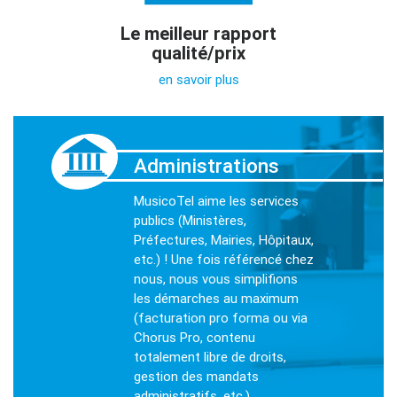
Le meilleur rapport
qualité/prix
en savoir plus
Administrations
MusicoTel aime les services
publics (Ministères,
Préfectures, Mairies, Hôpitaux,
etc.) ! Une fois référencé chez
nous, nous vous simplifions
les démarches au maximum
(facturation pro forma ou via
Chorus Pro, contenu
totalement libre de droits,
gestion des mandats
administratifs, etc.).