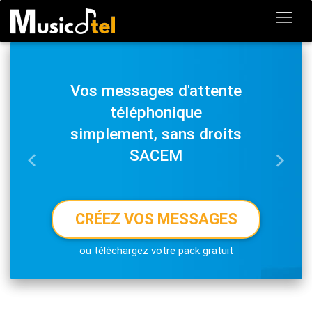
Vos messages d'attente
téléphonique
simplement, sans droits
SACEM
Previous
Next
CRÉEZ VOS MESSAGES
ou téléchargez votre pack gratuit