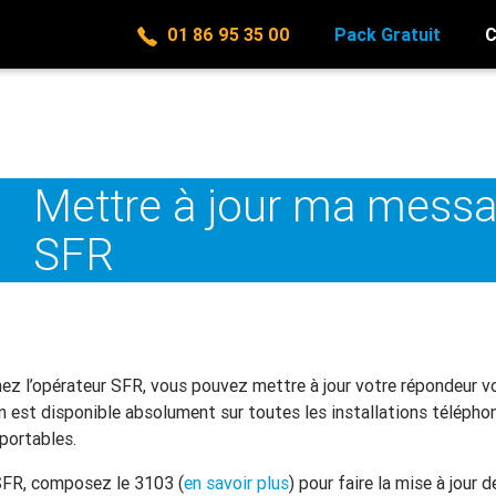
01 86 95 35 00
Pack Gratuit
C
Mettre à jour ma messa
SFR
chez l’opérateur SFR, vous pouvez mettre à jour votre répondeur
n est disponible absolument sur toutes les installations télépho
portables.
 SFR, composez le 3103 (
en savoir plus
) pour faire la mise à jour 