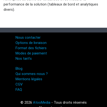
performance de la solution (tableaux de bord et analytiques
divers).
Nous contacter
Options de livraison
Format des fichiers
Modes de paiement
Nos tarifs
Blog
Qui sommes-nous ?
Mentions légales
CGV
FAQ
© 2026
AtooMedia
- Tous droits réservés