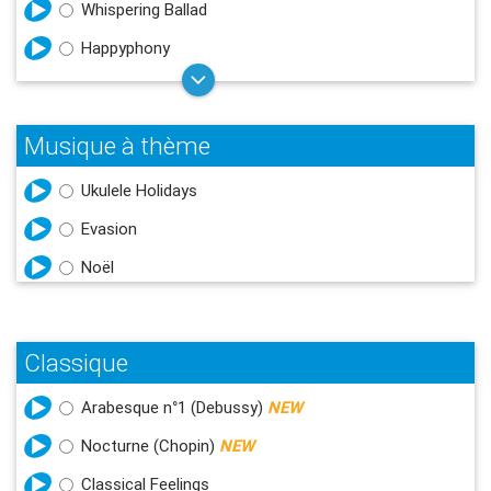
Whispering Ballad
Happyphony
Musique à thème
Ukulele Holidays
Evasion
Noël
Classique
Arabesque n°1 (Debussy)
NEW
Nocturne (Chopin)
NEW
Classical Feelings